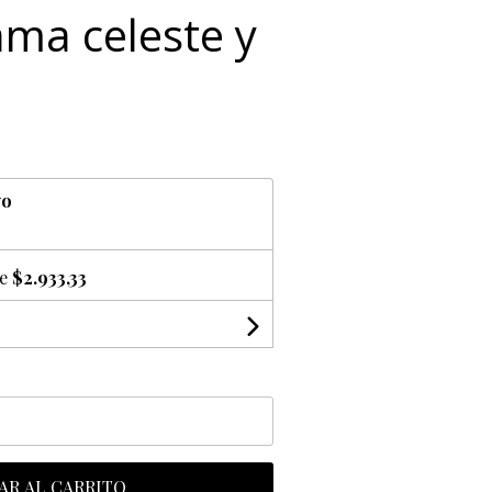
ama celeste y
vo
de
$2.933,33
AR AL CARRITO