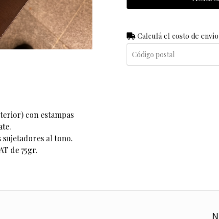
Calculá el costo de envío
xterior) con estampas
te.
 sujetadores al tono.
AT de 75gr.
N