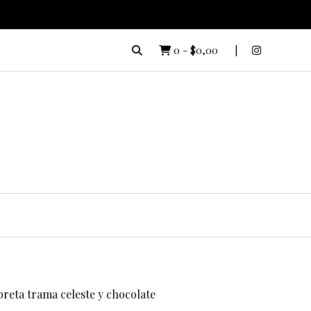
0
-
$0,00
breta trama celeste y chocolate