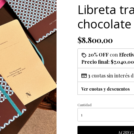
Libreta tr
chocolate
$8.800,00
20% OFF
con
Efecti
Precio final:
$7.040,00
3
cuotas sin interés 
Ver cuotas y descuentos
Cantidad
AGREG