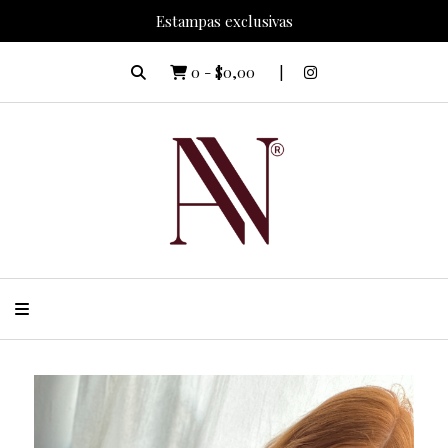
Estampas exclusivas
0
-
$0,00